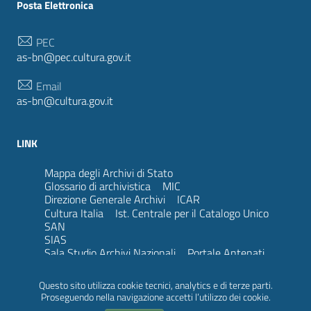
Posta Elettronica
PEC
as-bn@pec.cultura.gov.it
Email
as-bn@cultura.gov.it
LINK
Mappa degli Archivi di Stato
Glossario di archivistica
MIC
Direzione Generale Archivi
ICAR
Cultura Italia
Ist. Centrale per il Catalogo Unico
SAN
SIAS
Sala Studio Archivi Nazionali
Portale Antenati
Family search
Questo sito utilizza cookie tecnici, analytics e di terze parti.
Proseguendo nella navigazione accetti l’utilizzo dei cookie.
Privacy Policy
Note Legali
Redazione del Sito
Accessibilità