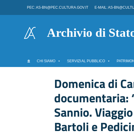
Vai ai contenuti
PEC: AS-BN@PEC.CULTURA.GOV.IT
E-MAIL: AS-BN@CULTU
Vai al menu di navigazione
Vai al footer
Archivio di Sta
CHI SIAMO
SERVIZI AL PUBBLICO
PATRIMON
Domenica di Ca
documentaria: 
Sannio. Viaggio 
Bartoli e Pedici