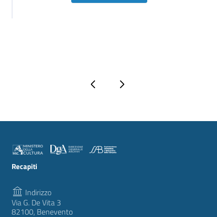
Pagina precedente
Pagina successiva
Recapiti
Indirizzo
Via G. De Vita 3
82100, Benevento