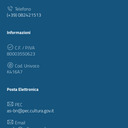
Telefono
(+39) 082421513
Informazioni
C.F. / P.IVA
80003550623
Cod. Univoco
K416A7
Posta Elettronica
PEC
as-bn@pec.cultura.gov.it
Email