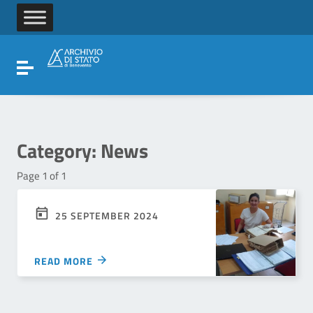
Go to content
Go to the navigation menu
Go to the footer
Toggle navigation
Category:
News
Page 1 of 1
25 SEPTEMBER 2024
READ MORE